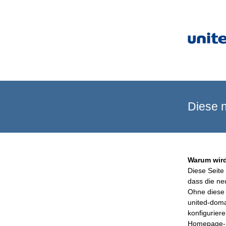
Diese n
Warum wird
Diese Seite 
dass die ne
Ohne diese 
united-doma
konfigurier
Homepage-B