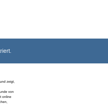
iert.
und zeigt,
Kunde von
t online
chen,